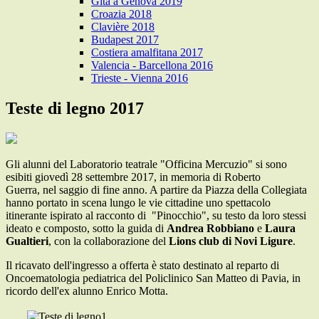
Gita a Genova 2019
Croazia 2018
Clavière 2018
Budapest 2017
Costiera amalfitana 2017
Valencia - Barcellona 2016
Trieste - Vienna 2016
Teste di legno 2017
Gli alunni del Laboratorio teatrale "Officina Mercuzio" si sono
esibiti giovedì 28 settembre 2017, in memoria di Roberto
Guerra, nel saggio di fine anno. A partire da Piazza della Collegiata
hanno portato in scena lungo le vie cittadine uno spettacolo
itinerante ispirato al racconto di "Pinocchio", su testo da loro stessi
ideato e composto, sotto la guida di
Andrea Robbiano
e
Laura
Gualtieri
, con la collaborazione del
Lions club di Novi Ligure
.
Il ricavato dell'ingresso a offerta è stato destinato al reparto di
Oncoematologia pediatrica del Policlinico San Matteo di Pavia, in
ricordo dell'ex alunno Enrico Motta.