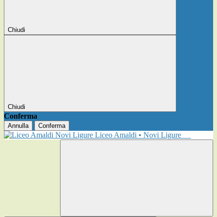
Chiudi
Chiudi
Conferma
Annulla
Conferma
Liceo Amaldi • Novi Ligure