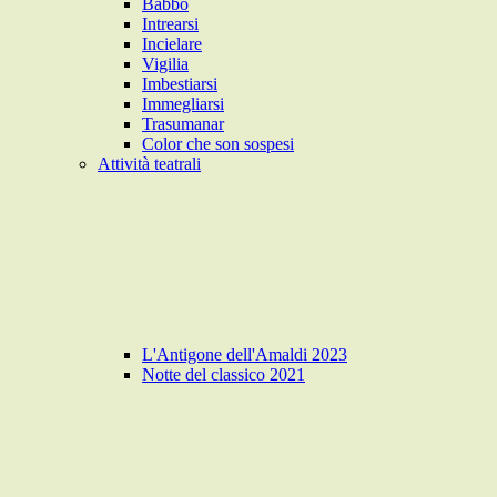
Babbo
Intrearsi
Incielare
Vigilia
Imbestiarsi
Immegliarsi
Trasumanar
Color che son sospesi
Attività teatrali
L'Antigone dell'Amaldi 2023
Notte del classico 2021