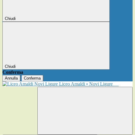
Chiudi
Chiudi
Conferma
Annulla
Conferma
Liceo Amaldi • Novi Ligure