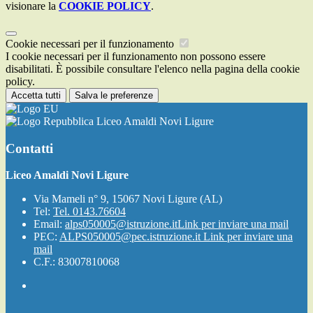
visionare la
COOKIE POLICY
.
Cookie necessari per il funzionamento
I cookie necessari per il funzionamento non possono essere
disabilitati. È possibile consultare l'elenco nella pagina della cookie
policy.
Accetta tutti
Salva le preferenze
Liceo Amaldi Novi Ligure
Contatti
Liceo Amaldi Novi Ligure
Via Mameli n° 9, 15067 Novi Ligure (AL)
Tel:
Tel. 0143.76604
Email:
alps050005@istruzione.it
Link per inviare una mail
PEC:
ALPS050005@pec.istruzione.it
Link per inviare una
mail
C.F.: 83007810068