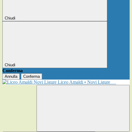
Chiudi
Chiudi
Conferma
Annulla
Conferma
Liceo Amaldi • Novi Ligure