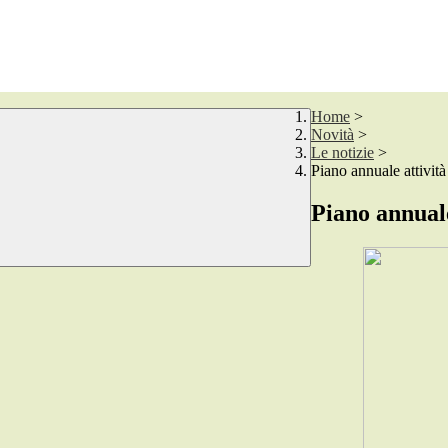
Home
>
Novità
>
Le notizie
>
Piano annuale attività
Piano annuale