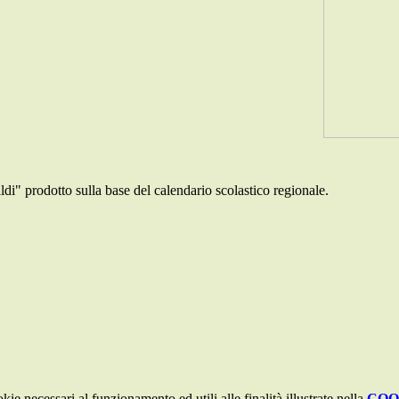
aldi" prodotto sulla base del calendario scolastico regionale.
kie necessari al funzionamento ed utili alle finalità illustrate nella
COO