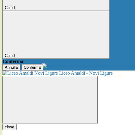
Chiudi
Chiudi
Conferma
Annulla
Conferma
Liceo Amaldi • Novi Ligure
close