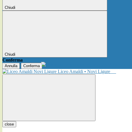
Chiudi
Chiudi
Conferma
Annulla
Conferma
Liceo Amaldi • Novi Ligure
close