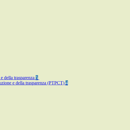
 e della trasparenza
5
rruzione e della trasparenza (PTPCT)
4