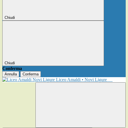
Chiudi
Chiudi
Conferma
Annulla
Conferma
Liceo Amaldi • Novi Ligure