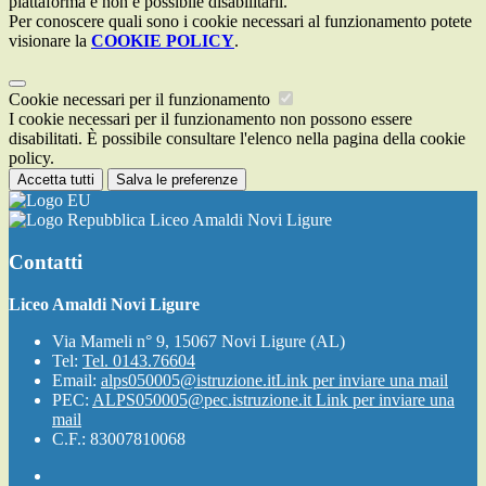
piattaforma e non è possibile disabilitarli.
Per conoscere quali sono i cookie necessari al funzionamento potete
visionare la
COOKIE POLICY
.
Cookie necessari per il funzionamento
I cookie necessari per il funzionamento non possono essere
disabilitati. È possibile consultare l'elenco nella pagina della cookie
policy.
Accetta tutti
Salva le preferenze
Liceo Amaldi Novi Ligure
Contatti
Liceo Amaldi Novi Ligure
Via Mameli n° 9, 15067 Novi Ligure (AL)
Tel:
Tel. 0143.76604
Email:
alps050005@istruzione.it
Link per inviare una mail
PEC:
ALPS050005@pec.istruzione.it
Link per inviare una
mail
C.F.: 83007810068