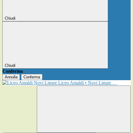
Chiudi
Chiudi
Conferma
Annulla
Conferma
Liceo Amaldi • Novi Ligure