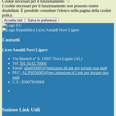
Cookie necessari per il funzionamento
I cookie necessari per il funzionamento non possono essere
disabilitati. È possibile consultare l'elenco nella pagina della cookie
policy.
Accetta tutti
Salva le preferenze
Liceo Amaldi Novi Ligure
Contatti
Liceo Amaldi Novi Ligure
Via Mameli n° 9, 15067 Novi Ligure (AL)
Tel:
Tel. 0143.76604
Email:
alps050005@istruzione.it
Link per inviare una mail
PEC:
ALPS050005@pec.istruzione.it
Link per inviare una
mail
C.F.: 83007810068
Sezione Link Utili