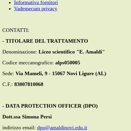
Informativa fornitori
Vademecum privacy
CONTATTI:
- TITOLARE DEL TRATTAMENTO
Denominazione:
Liceo scientifico "E. Amaldi"
Codice meccanografico:
alps050005
Sede:
Via Mameli, 9 - 15067 Novi Ligure (AL)
C.F.:
83007810068
- DATA PROTECTION OFFICER (DPO)
Dott.ssa Simona Persi
indirizzo email:
dpo@amaldinovi.edu.it