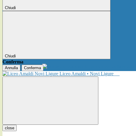
Chiudi
Chiudi
Conferma
Annulla
Conferma
Liceo Amaldi • Novi Ligure
close