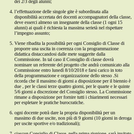
dei 2/3 degli alunni;
l’effettuazione delle singole gite è subordinata alla
disponibilità accertata dei docenti accompagnatori della classe,
deve esserci almeno un insegnante della classe (1 ogni 15
alunni) ai quali è richiesta la massima serietà nel rispettare
l’impegno assunto;
Viene ribadita la possibilità per ogni Consiglio di Classe di
proporre una uscita in coerenza con la programmazione
didattica distaccandosi dalle mete suggerite dalla
Commissione. In tal caso il Consiglio di classe dovrà
nominare un referente del progetto che andrà comunicato alla
Commissione entro lunedì 8/10/2018 e farsi carico in toto
della programmazione e organizzazione dello stesso .Si
ricorda che il massimo di giorni a disposizione per il biennio è
due , per le classi terze quattro giorni, per le quarte e le quinte
5/6 giorni a discrezione del Consiglio stesso. La Commissione
rimane a disposizione per fornire tutti i chiarimenti necessari
per espletare le pratiche burocratiche.
ogni docente potrà dare la propria disponibilità per un
massimo di due uscite, non più di 9 giorni (10 giorni in deroga
per uscite sportive e/o tradizionali);
ciascun Consiglio di Classe, nella prima riunione, sarà invitato