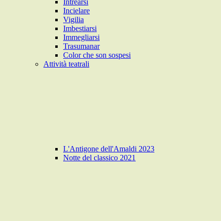
Intrearsi
Incielare
Vigilia
Imbestiarsi
Immegliarsi
Trasumanar
Color che son sospesi
Attività teatrali
L'Antigone dell'Amaldi 2023
Notte del classico 2021