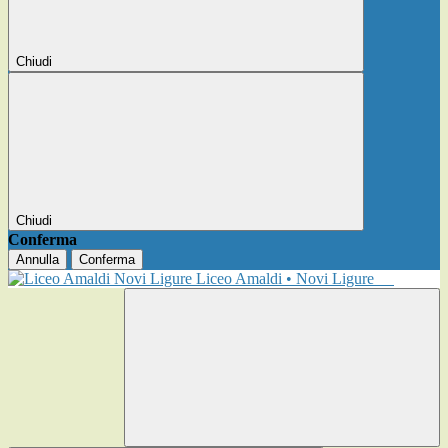
Chiudi
Chiudi
Conferma
Annulla
Conferma
Liceo Amaldi • Novi Ligure