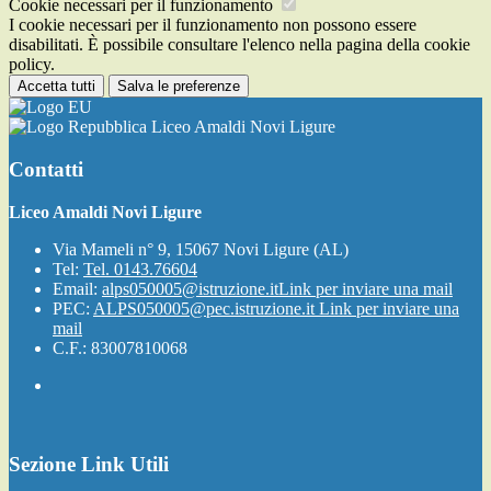
Cookie necessari per il funzionamento
I cookie necessari per il funzionamento non possono essere
disabilitati. È possibile consultare l'elenco nella pagina della cookie
policy.
Accetta tutti
Salva le preferenze
Liceo Amaldi Novi Ligure
Contatti
Liceo Amaldi Novi Ligure
Via Mameli n° 9, 15067 Novi Ligure (AL)
Tel:
Tel. 0143.76604
Email:
alps050005@istruzione.it
Link per inviare una mail
PEC:
ALPS050005@pec.istruzione.it
Link per inviare una
mail
C.F.: 83007810068
Sezione Link Utili