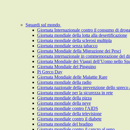
Sguardi sul mondo
Giornata Internazionale contro il consumo di drog
Giornata mondiale della lotta alla desertificazione
Giornata mondiale della sclerosi multipla
Giornata mondiale senza tabacco
Giornata Mondiale della Migrazione dei Pesci
Giornata internazionale in commemorazione del di
Giornata Mondiale dei Viaggi dell’Uomo nello Sp
Giornata Mondiale del Pinguino
Pi Greco Day
Giornata Mondiale delle Malattie Rare
Giornata mondiale della radio
Giornata nazionale della prevenzione dello spreco 
Giornata mondiale per la sicurezza in rete
Giornata mondiale della pizza
Giornata mondiale della neve
Giornata mondiale contro l'AIDS
Giornata mondiale della televisione
Giornata mondiale contro il diabete
Giornata mondiale del bradipo
Giornata mondiale contro il cancro al seno