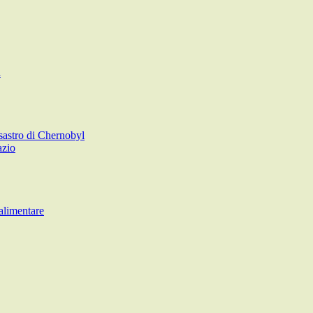
a
sastro di Chernobyl
azio
alimentare