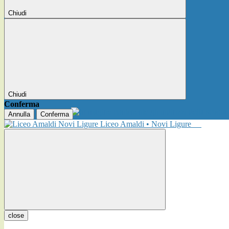
Chiudi
Chiudi
Conferma
Annulla
Conferma
Liceo Amaldi • Novi Ligure
close