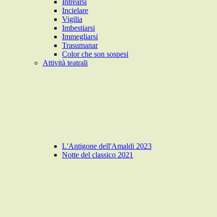
Intrearsi
Incielare
Vigilia
Imbestiarsi
Immegliarsi
Trasumanar
Color che son sospesi
Attività teatrali
L'Antigone dell'Amaldi 2023
Notte del classico 2021