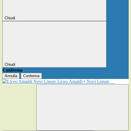
Chiudi
Chiudi
Conferma
Annulla
Conferma
Liceo Amaldi • Novi Ligure