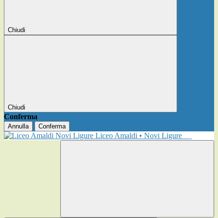
Chiudi
Chiudi
Conferma
Annulla
Conferma
Liceo Amaldi • Novi Ligure