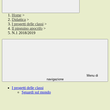
Home
>
Didattica
>
I progetti delle classi
>
Il pinguino apocrifo
>
N.1 2018/2019
Menu di
navigazione
I progetti delle classi
Sguardi sul mondo