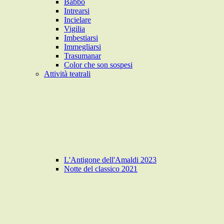
Babbo
Intrearsi
Incielare
Vigilia
Imbestiarsi
Immegliarsi
Trasumanar
Color che son sospesi
Attività teatrali
L'Antigone dell'Amaldi 2023
Notte del classico 2021