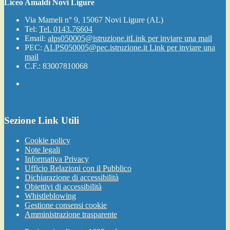
Liceo Amaldi Novi Ligure
Via Mameli n° 9, 15067 Novi Ligure (AL)
Tel:
Tel. 0143.76604
Email:
alps050005@istruzione.it
Link per inviare una mail
PEC:
ALPS050005@pec.istruzione.it
Link per inviare una
mail
C.F.: 83007810068
Sezione Link Utili
Cookie policy
Note legali
Informativa Privacy
Ufficio Relazioni con il Pubblico
Dichiarazione di accessibilità
Obiettivi di accessibilità
Whistleblowing
Gestione consensi cookie
Amministrazione trasparente