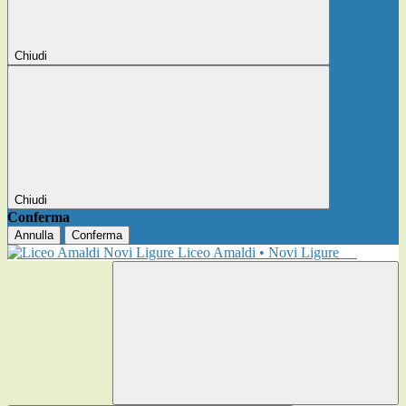
Chiudi
Chiudi
Conferma
Annulla
Conferma
Liceo Amaldi • Novi Ligure