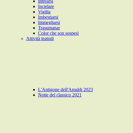
Intrearsi
Incielare
Vigilia
Imbestiarsi
Immegliarsi
Trasumanar
Color che son sospesi
Attività teatrali
L'Antigone dell'Amaldi 2023
Notte del classico 2021