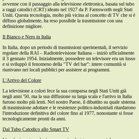
avvenne con il passaggio alla televisione elettronica, basata sul tubo
a raggi catodici (CRT) ideato nel 1927 da P. Farnsworth negli Stati
Uniti. Questa tecnologia, molto più vicina al concetto di TV che si è
diffuso globalmente, ha reso possibile la trasmissione con una
definizione migliore.
Il Bianco e Nero in Italia
In Italia, dopo un periodo di trasmissioni sperimentali, il servizio
regolare della RAI – Radiotelevisione Italiana – iniziò ufficialmente
il 3 gennaio 1954. Inizialmente, possedere un televisore era un lusso
e si sviluppò il fenomeno della "TV del bar": intere comunità si
riunivano nei locali pubblici per assistere ai programmi.
L'Arrivo del Colore
La televisione a colori fece la sua comparsa negli Stati Uniti già
negli anni '50, ma la sua diffusione su larga scala e l'arrivo in Italia
furono molto più lenti. Nel nostro Paese, il dibattito su quale sistema
di trasmissione adottare e le resistenze politico-industriali ritardarono
l'introduzione definitiva del colore fino al 1977, nonostante si fosse
tecnologicamente pronti da anni.
Dal Tubo Catodico allo Smart TV