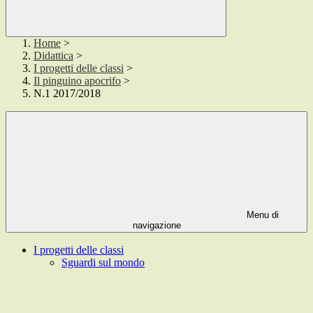
Home
>
Didattica
>
I progetti delle classi
>
Il pinguino apocrifo
>
N.1 2017/2018
Menu di
navigazione
I progetti delle classi
Sguardi sul mondo