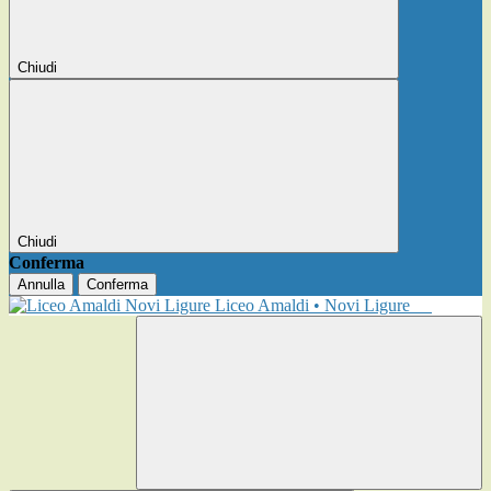
Chiudi
Chiudi
Conferma
Annulla
Conferma
Liceo Amaldi • Novi Ligure