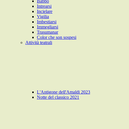
Babbo
Intrearsi
Incielare
Vigilia
Imbestiarsi
Immegliarsi
Trasumanar
Color che son sospesi
Attività teatrali
L'Antigone dell'Amaldi 2023
Notte del classico 2021