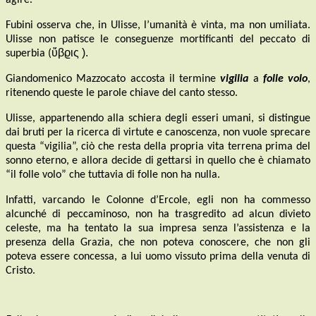
agire.
Fubini osserva che, in Ulisse, l’umanità è vinta, ma non umiliata.
Ulisse non patisce le conseguenze mortificanti del peccato di
ὕβϱις ).
superbia (
Giandomenico Mazzocato accosta il termine
vigilia
a
folle volo
,
ritenendo queste le parole chiave del canto stesso.
Ulisse, appartenendo alla schiera degli esseri umani, si distingue
dai bruti per la ricerca di virtute e canoscenza, non vuole sprecare
questa “vigilia”, ciò che resta della propria vita terrena prima del
sonno eterno, e allora decide di gettarsi in quello che è chiamato
“il folle volo” che tuttavia di folle non ha nulla.
Infatti, varcando le Colonne d’Ercole, egli non ha commesso
alcunché di peccaminoso, non ha trasgredito ad alcun divieto
celeste, ma ha tentato la sua impresa senza l’assistenza e la
presenza della Grazia, che non poteva conoscere, che non gli
poteva essere concessa, a lui uomo vissuto prima della venuta di
Cristo.