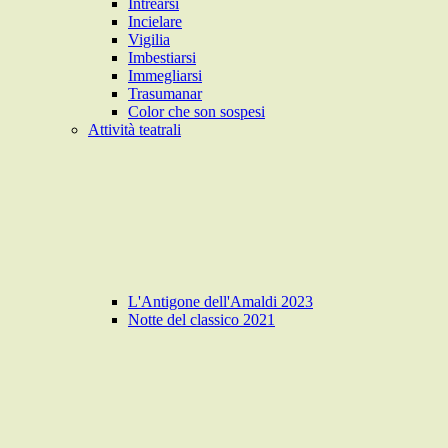
Intrearsi
Incielare
Vigilia
Imbestiarsi
Immegliarsi
Trasumanar
Color che son sospesi
Attività teatrali
L'Antigone dell'Amaldi 2023
Notte del classico 2021