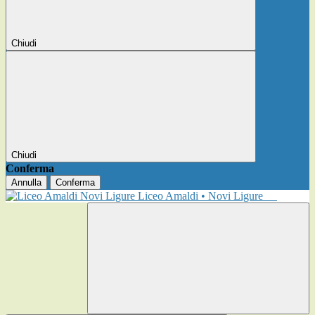
Chiudi
Chiudi
Conferma
Annulla
Conferma
Liceo Amaldi • Novi Ligure