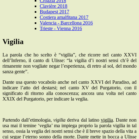
Croazia 2018
Clavière 2018
Budapest 2017
Costiera amalfitana 2017
Valencia - Barcellona 2016
Trieste - Vienna 2016
Vigilia
La parola che ho scelto è “vigilia”, che ricorre nel canto XXVI
dell’Inferno, il canto di Ulisse: “la vigilia d’i nostri sensi ch’è del
rimanente non vogliate negar l’esperienza, di retro al sol, del mondo
sanza gente”.
Dante usa questo vocabolo anche nel canto XXVI del Paradiso, ad
indicare l’atto del destarsi; nel canto XV del Purgatorio, con il
significato di ritorno alla conoscenza; ancora una volta nel canto
XXIX del Purgatorio, per indicare la veglia.
Partendo dall’etimologia,
vigilia
deriva dal latino
vigilia
. Dante non
usa mai il temine ‘veglia’ ma impiega proprio la parola vigilia in tal
senso, ossia la veglia dei nostri sensi che è il breve spazio della vita a
cui segue l’eterno sonno della morte. Dante mette in bocca a Ulisse