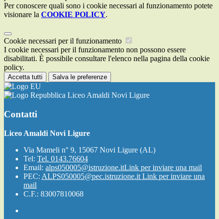
Per conoscere quali sono i cookie necessari al funzionamento potete
visionare la
COOKIE POLICY
.
Cookie necessari per il funzionamento
I cookie necessari per il funzionamento non possono essere
disabilitati. È possibile consultare l'elenco nella pagina della cookie
policy.
Accetta tutti
Salva le preferenze
Liceo Amaldi Novi Ligure
Contatti
Liceo Amaldi Novi Ligure
Via Mameli n° 9, 15067 Novi Ligure (AL)
Tel:
Tel. 0143.76604
Email:
alps050005@istruzione.it
Link per inviare una mail
PEC:
ALPS050005@pec.istruzione.it
Link per inviare una
mail
C.F.: 83007810068