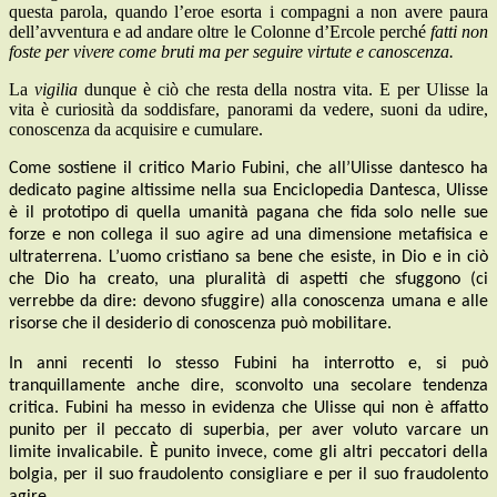
questa parola, quando l’eroe esorta i compagni a non avere paura
dell’avventura e ad andare oltre le Colonne d’Ercole perché
fatti non
foste per vivere come bruti ma per seguire virtute e canoscenza.
La
vigilia
dunque è ciò che resta della nostra vita. E per Ulisse la
vita è curiosità da soddisfare, panorami da vedere, suoni da udire,
conoscenza da acquisire e cumulare.
Come sostiene il critico Mario Fubini, che all’Ulisse dantesco ha
dedicato pagine altissime nella sua Enciclopedia Dantesca, Ulisse
è il prototipo di quella umanità pagana che fida solo nelle sue
forze e non collega il suo agire ad una dimensione metafisica e
ultraterrena. L’uomo cristiano sa bene che esiste, in Dio e in ciò
che Dio ha creato, una pluralità di aspetti che sfuggono (ci
verrebbe da dire: devono sfuggire) alla conoscenza umana e alle
risorse che il desiderio di conoscenza può mobilitare.
In anni recenti lo stesso Fubini ha interrotto e, si può
tranquillamente anche dire, sconvolto una secolare tendenza
critica. Fubini ha messo in evidenza che Ulisse qui non è affatto
punito per il peccato di superbia, per aver voluto varcare un
limite invalicabile. È punito invece, come gli altri peccatori della
bolgia, per il suo fraudolento consigliare e per il suo fraudolento