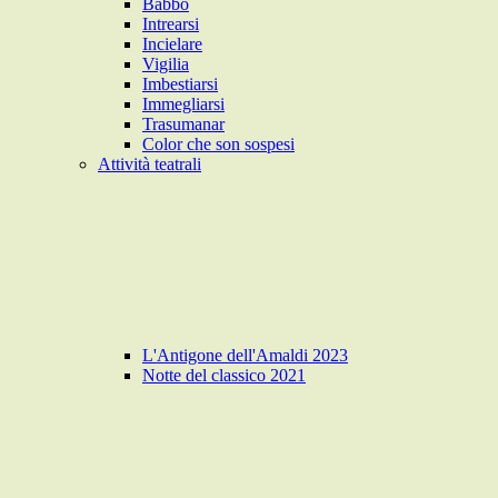
Babbo
Intrearsi
Incielare
Vigilia
Imbestiarsi
Immegliarsi
Trasumanar
Color che son sospesi
Attività teatrali
L'Antigone dell'Amaldi 2023
Notte del classico 2021