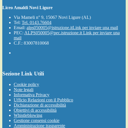
Liceo Amaldi Novi Ligure
Via Mameli n° 9, 15067 Novi Ligure (AL)
Tel:
Tel. 0143.76604
Email:
alps050005@istruzione.it
Link per inviare una mail
PEC:
ALPS050005@pec.istruzione.it
Link per inviare una
mail
C.F.: 83007810068
Sezione Link Utili
Cookie policy
Note legali
Informativa Privacy
Ufficio Relazioni con il Pubblico
Dichiarazione di accessibilità
Obiettivi di accessibilità
Whistleblowing
Gestione consensi cookie
Amministrazione trasparente