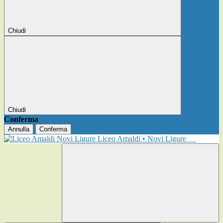
Chiudi
Chiudi
Conferma
Annulla
Conferma
Liceo Amaldi • Novi Ligure