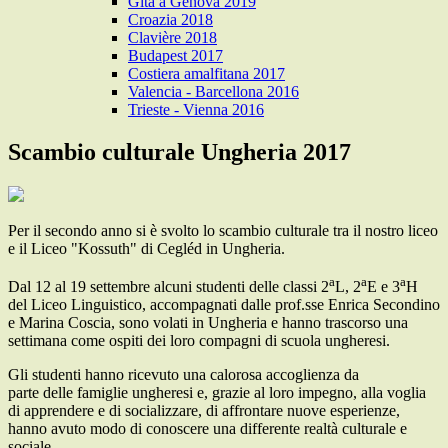
Gita a Genova 2019
Croazia 2018
Clavière 2018
Budapest 2017
Costiera amalfitana 2017
Valencia - Barcellona 2016
Trieste - Vienna 2016
Scambio culturale Ungheria 2017
Per il secondo anno si è svolto lo scambio culturale tra il nostro liceo
e il Liceo "Kossuth" di Cegléd in Ungheria.
a
a
a
Dal 12 al 19 settembre alcuni studenti delle classi 2
L, 2
E e 3
H
del Liceo Linguistico, accompagnati dalle prof.sse Enrica Secondino
e Marina Coscia, sono volati in Ungheria e hanno trascorso una
settimana come ospiti dei loro compagni di scuola ungheresi.
Gli studenti hanno ricevuto una calorosa accoglienza da
parte delle famiglie ungheresi e, grazie al loro impegno, alla voglia
di apprendere e di socializzare, di affrontare nuove esperienze,
hanno avuto modo di conoscere una differente realtà culturale e
sociale.