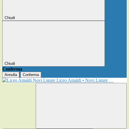
Chiudi
Chiudi
Conferma
Annulla
Conferma
Liceo Amaldi • Novi Ligure