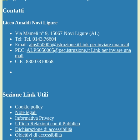
Contatti
Liceo Amaldi Novi Ligure
Via Mameli n° 9, 15067 Novi Ligure (AL)
Tel:
Tel. 0143.76604
Email:
alps050005@istruzione.it
Link per inviare una mail
PEC:
ALPS050005@pec.istruzione.it
Link per inviare una
mail
C.F.: 83007810068
Sezione Link Utili
Cookie policy
Note legali
Informativa Privacy
Ufficio Relazioni con il Pubblico
Dichiarazione di accessibilità
Obiettivi di accessibilità