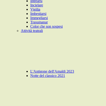
Intrearsi
Incielare
Vigilia
Imbestiarsi
Immegliarsi
Trasumanar
Color che son sospesi
Attività teatrali
L'Antigone dell'Amaldi 2023
Notte del classico 2021