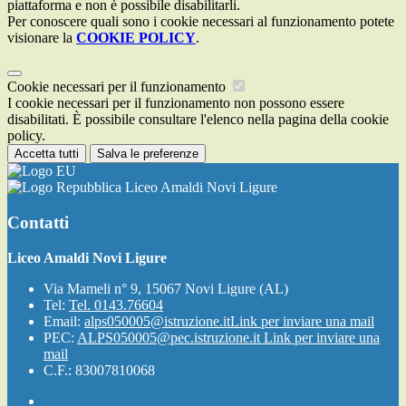
piattaforma e non è possibile disabilitarli.
Per conoscere quali sono i cookie necessari al funzionamento potete
visionare la
COOKIE POLICY
.
Cookie necessari per il funzionamento
I cookie necessari per il funzionamento non possono essere
disabilitati. È possibile consultare l'elenco nella pagina della cookie
policy.
Accetta tutti
Salva le preferenze
Liceo Amaldi Novi Ligure
Contatti
Liceo Amaldi Novi Ligure
Via Mameli n° 9, 15067 Novi Ligure (AL)
Tel:
Tel. 0143.76604
Email:
alps050005@istruzione.it
Link per inviare una mail
PEC:
ALPS050005@pec.istruzione.it
Link per inviare una
mail
C.F.: 83007810068