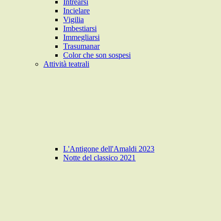
Intrearsi
Incielare
Vigilia
Imbestiarsi
Immegliarsi
Trasumanar
Color che son sospesi
Attività teatrali
L'Antigone dell'Amaldi 2023
Notte del classico 2021