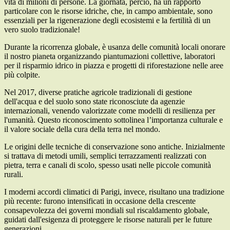
vita di milioni di persone. La giornata, perciò, ha un rapporto
particolare con le risorse idriche, che, in campo ambientale, sono
essenziali per la rigenerazione degli ecosistemi e la fertilità di un
vero suolo tradizionale!
Durante la ricorrenza globale, è usanza delle comunità locali onorare
il nostro pianeta organizzando piantumazioni collettive, laboratori
per il risparmio idrico in piazza e progetti di riforestazione nelle aree
più colpite.
Nel 2017, diverse pratiche agricole tradizionali di gestione
dell'acqua e del suolo sono state riconosciute da agenzie
internazionali, venendo valorizzate come modelli di resilienza per
l'umanità. Questo riconoscimento sottolinea l’importanza culturale e
il valore sociale della cura della terra nel mondo.
Le origini delle tecniche di conservazione sono antiche. Inizialmente
si trattava di metodi umili, semplici terrazzamenti realizzati con
pietra, terra e canali di scolo, spesso usati nelle piccole comunità
rurali.
I moderni accordi climatici di Parigi, invece, risultano una tradizione
più recente: furono intensificati in occasione della crescente
consapevolezza dei governi mondiali sul riscaldamento globale,
guidati dall'esigenza di proteggere le risorse naturali per le future
generazioni.