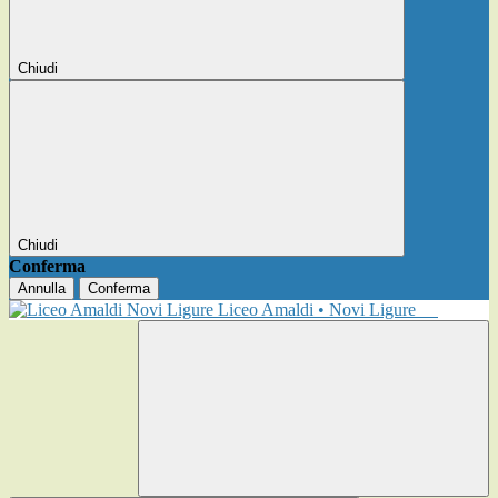
Chiudi
Chiudi
Conferma
Annulla
Conferma
Liceo Amaldi • Novi Ligure