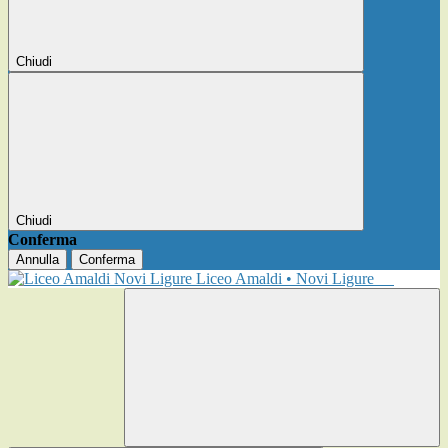
Chiudi
Chiudi
Conferma
Annulla
Conferma
Liceo Amaldi • Novi Ligure