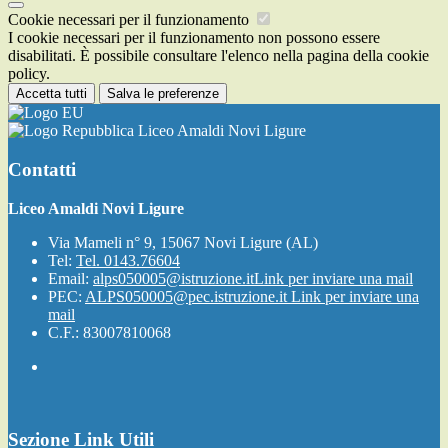
Cookie necessari per il funzionamento
I cookie necessari per il funzionamento non possono essere
disabilitati. È possibile consultare l'elenco nella pagina della cookie
policy.
Accetta tutti
Salva le preferenze
Liceo Amaldi Novi Ligure
Contatti
Liceo Amaldi Novi Ligure
Via Mameli n° 9, 15067 Novi Ligure (AL)
Tel:
Tel. 0143.76604
Email:
alps050005@istruzione.it
Link per inviare una mail
PEC:
ALPS050005@pec.istruzione.it
Link per inviare una
mail
C.F.: 83007810068
Sezione Link Utili