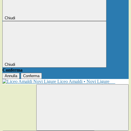
Chiudi
Chiudi
Conferma
Annulla
Conferma
Liceo Amaldi • Novi Ligure