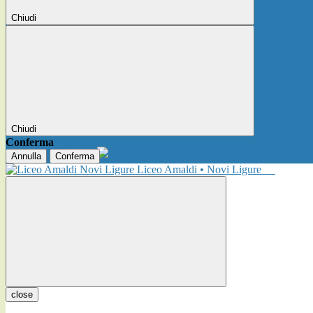
Chiudi
Chiudi
Conferma
Annulla
Conferma
Liceo Amaldi • Novi Ligure
close