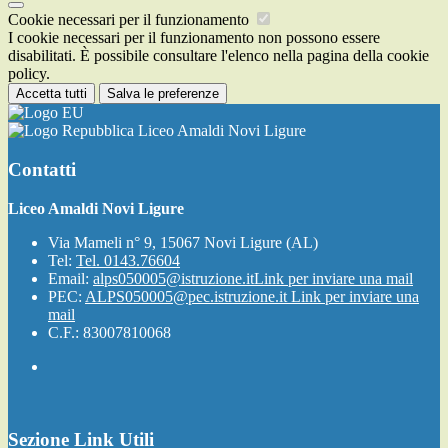
Cookie necessari per il funzionamento
I cookie necessari per il funzionamento non possono essere
disabilitati. È possibile consultare l'elenco nella pagina della cookie
policy.
Accetta tutti
Salva le preferenze
Liceo Amaldi Novi Ligure
Contatti
Liceo Amaldi Novi Ligure
Via Mameli n° 9, 15067 Novi Ligure (AL)
Tel:
Tel. 0143.76604
Email:
alps050005@istruzione.it
Link per inviare una mail
PEC:
ALPS050005@pec.istruzione.it
Link per inviare una
mail
C.F.: 83007810068
Sezione Link Utili