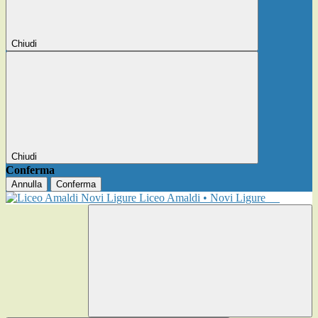
Chiudi
Chiudi
Conferma
Annulla
Conferma
Liceo Amaldi • Novi Ligure