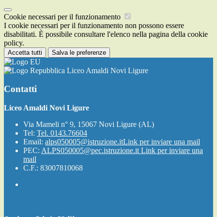
Cookie necessari per il funzionamento
I cookie necessari per il funzionamento non possono essere
disabilitati. È possibile consultare l'elenco nella pagina della cookie
policy.
Accetta tutti
Salva le preferenze
Liceo Amaldi Novi Ligure
Contatti
Liceo Amaldi Novi Ligure
Via Mameli n° 9, 15067 Novi Ligure (AL)
Tel:
Tel. 0143.76604
Email:
alps050005@istruzione.it
Link per inviare una mail
PEC:
ALPS050005@pec.istruzione.it
Link per inviare una
mail
C.F.: 83007810068