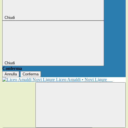
Chiudi
Chiudi
Conferma
Annulla
Conferma
Liceo Amaldi • Novi Ligure