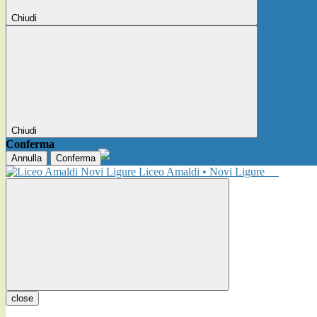
Chiudi
Chiudi
Conferma
Annulla
Conferma
Liceo Amaldi • Novi Ligure
close