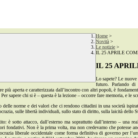
Home
>
Novità
>
Le notizie
>
IL 25 APRILE CO
IL 25 APR
Lo sapete? Le nuove I
futuro. Parlando di 
mpre più aperta e caratterizzata dall’incontro con altri popoli, è fondam
r sapere chi si è – questa è la lezione – occorre fare memoria, e le scuo
elle norme e dei valori che ci rendono cittadini in una società ispira
ia, sulle libertà individuali, sullo stato di diritto, sulla laicità dello S
o: è sotto attacco, dall’esterno ma soprattutto dall’interno – una re
alori fondativi. Non è la prima volta, ma non credevamo che potesse a
ocrazia liberale occidentale come forma definitiva di governo per l’um