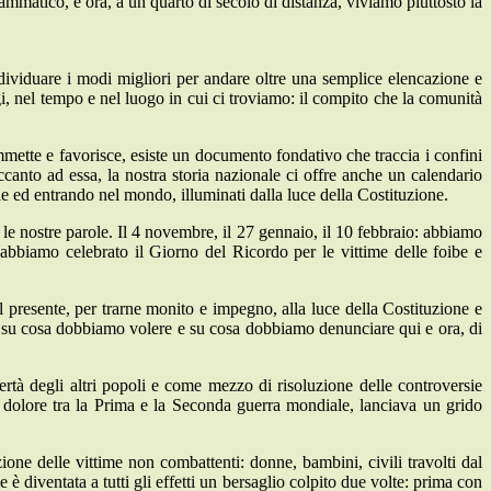
mmatico, e ora, a un quarto di secolo di distanza, viviamo piuttosto la
ndividuare i modi migliori per andare oltre una semplice elencazione e
gi, nel tempo e nel luogo in cui ci troviamo: il compito che la comunità
mmette e favorisce, esiste un documento fondativo che traccia i confini
ccanto ad essa, la nostra storia nazionale ci offre anche un calendario
le ed entrando nel mondo, illuminati dalla luce della Costituzione.
 le nostre parole. Il 4 novembre, il 27 gennaio, il 10 febbraio: abbiamo
abbiamo celebrato il Giorno del Ricordo per le vittime delle foibe e
l presente, per trarne monito e impegno, alla luce della Costituzione e
, su cosa dobbiamo volere e su cosa dobbiamo denunciare qui e ora, di
ertà degli altri popoli e come mezzo di risoluzione delle controversie
i dolore tra la Prima e la Seconda guerra mondiale, lanciava un grido
one delle vittime non combattenti: donne, bambini, civili travolti dal
è diventata a tutti gli effetti un bersaglio colpito due volte: prima con