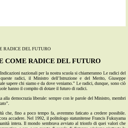
ME RADICE DEL FUTURO
ILE COME RADICE DEL FUTURO
ndicazioni nazionali per la nostra scuola si chiameranno Le radici del
queste radici, il Ministro dell’Istruzione e del Merito, Giuseppe
entale sapere chi siamo e da dove veniamo.” Le radici, dunque, sono ciò
le hanno il compito di dotare il futuro di radici.
ta alla democrazia liberale: sempre con le parole del Ministro, membri
tato”.
altà che, fino a poco tempo fa, avremmo faticato a credere possibile.
ncora accadere. Nel 1992, il politologo statunitense Francis Fukuyama
anità intera. Il mondo sembrava avviato al trionfo di quei valori che