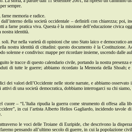
. La storia, a partire dall’11 settembre 2001, ha ripreso un cammino dra
 per sempre.
, farne memoria e radice.
dall’interno della società occidentale – definirli con chiarezza; poi, i
utti a farne pratica viva. Questa è la missione dell’educazione civica og
 nostra identità.
 soli. Pur nella varietà di opinioni che uno Stato laico e democratico a
ella nostra identità di cittadini: questo documento è la Costituzione. A
 modo solenne e condiviso: mappe per ricordare insieme, uscendo dalle au
guito le tracce di questo calendario civile, portando la nostra presenza e
uti di tutte le guerre; abbiamo ricordato la Memoria della Shoah; e 
ici dei valori dell’Occidente nelle storie narrate, e abbiamo osservato i
 attivi di una società democratica, dobbiamo interrogarci su chi siamo
el cuore – “L’Italia ripudia la guerra come strumento di offesa alla lib
cidere”, in cui l’artista Alberto Helios Gagliardo, incidendo tavole d
e.
ttraverso le voci delle Troiane di Euripide, che descrivono la disperazi
aremo pensando all’ultimo secolo di guerre, in cui la popolazione civile 