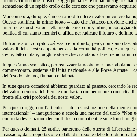
riconosciamo come “nostri”. Oggi quella tesi è ormai un sogno sbiadito
sensazione di un rapido crollo delle certezze che pensavamo acquisite
Mai come ora, dunque, è necessario difendere i valori in cui crediamo
Questo significa, in primo luogo – dato che l’attacco proviene anche 
imprimere questi valori nella mente e nel cuore; infine, incoraggiare t
politica di cui siamo membri ci affida per radicare il futuro e definire la
Di fronte a un compito così vasto e profondo, però, non siamo lasciati
valoriali della nostra appartenenza alla comunità politica, e dunque d
civile, fatto di date, luoghi e storie che ci aiutano a fare memoria in
In quest’anno scolastico, per realizzare la nostra missione, abbiamo se
commemorato, assieme all’Unità nazionale e alle Forze Armate, i cad
dell’esodo istriano, fiumano e dalmata.
In tutte queste occasioni abbiamo guardato al passato, cercando le rad
dei valori democratici. Perché non basta commemorare: come cittadini
fronte alla crisi profonda dei nostri valori.
Per questo oggi, con l’articolo 11 della Costituzione nella mente e n
internazionali” – inauguriamo a scuola una mostra dal titolo “Non uc
contro la devastazione dei conflitti sui combattenti e sulle loro famigli
Per questo domani, 25 aprile, parleremo della guerra di Liberazione a
massacro, dalla deportazione e dalla distruzione delle loro dimore. Lo f