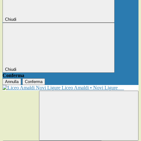
Chiudi
Chiudi
Conferma
Annulla
Conferma
Liceo Amaldi • Novi Ligure