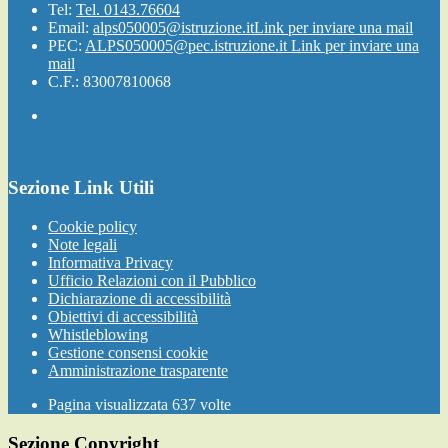
Tel:
Tel. 0143.76604
Email:
alps050005@istruzione.it
Link per inviare una mail
PEC:
ALPS050005@pec.istruzione.it
Link per inviare una
mail
C.F.: 83007810068
Sezione Link Utili
Cookie policy
Note legali
Informativa Privacy
Ufficio Relazioni con il Pubblico
Dichiarazione di accessibilità
Obiettivi di accessibilità
Whistleblowing
Gestione consensi cookie
Amministrazione trasparente
Pagina visualizzata
637
volte
Sezione Copyright