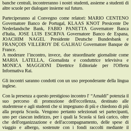
banche centrali, incontreranno i nostri studenti, assieme a studenti di
altre scuole per dialogare insieme sul futuro.
Parteciperanno al Convegno come relatori: MARIO CENTENO
Governatore Banco de Portugal, KLAAS KNOT Presicente De
Nederlandsche Bank, FABIO PANETTA Governatore Banca
d'Italia, JOSE LUIS ESCRIVA Governatore Banco de Espana,
JOACHIM NAGEL Presidente Deutsche Bundesbank e
FRANÇOIS VILLEROY DE GALHAU Governatore Banque de
France.
A moderare l’incontro, invece, due straordinarie giornaliste come
MARIA LATELLA, Giornalista e conduttrice televisiva e
MONICA MAGGIONI Direttrice Editoriale per l'Offerta
Informativa Rai.
Gli incontri saranno condotti con un uso preponderante della lingua
inglese.
Con la presenza a questo prestigioso incontro l' “Amaldi” potenzia il
suo percorso di promozione dell'eccellenza, destinato alle
studentesse e agli studenti che si impegnano di più e chiedono di più
alla propria Scuola. Vengono pertanto selezionati sei partecipanti,
uno per ciascun indirizzo, per i quali la Scuola si farà carico, oltre
che dell'organizzazione e dell'accompagnamento, delle spese di
viaggio e albergo, sostenute con i fondi raccolti mediante il