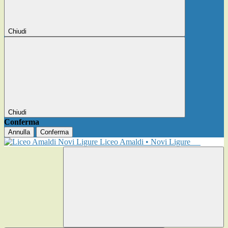
Chiudi
Chiudi
Conferma
Annulla
Conferma
Liceo Amaldi • Novi Ligure