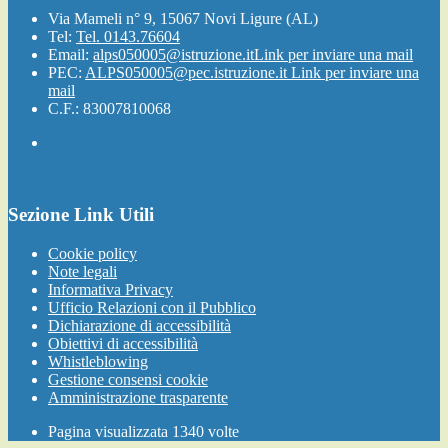
Via Mameli n° 9, 15067 Novi Ligure (AL)
Tel:
Tel. 0143.76604
Email:
alps050005@istruzione.it
Link per inviare una mail
PEC:
ALPS050005@pec.istruzione.it
Link per inviare una
mail
C.F.: 83007810068
Sezione Link Utili
Cookie policy
Note legali
Informativa Privacy
Ufficio Relazioni con il Pubblico
Dichiarazione di accessibilità
Obiettivi di accessibilità
Whistleblowing
Gestione consensi cookie
Amministrazione trasparente
Pagina visualizzata
1340
volte