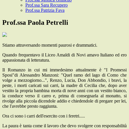
Prof.ssa Sara Recupero
Prof.ssa Patrizia Fava
Prof.ssa Paola Petrelli
Stiamo attraversando momenti paurosi e drammatici.
Quando frequentavo il Liceo Amaldi di Novi amavo Italiano ed ero
appassionata di letteratura.
Il Romanzo in cui mi immedesimo attualmente è "I Promessi
Sposi"di Alessandro Manzoni: "Quel ramo del lago di Como che
volge a mezzogiorno...", Renzo, Lucia, Don Abbondio, i bravi, la
peste, i morti caricati sui carri, la madre di Cecilia che, dopo aver
vestito la propria bambina morta di nove anni con un vestito bianco,
la conduce verso il carro e, prima di consegnarla al monatto, si
rivolge alla piccola dicendole addio e chiedendole di pregare per lei,
che l'avrebbe presto raggiunta.
Ora ci sono i carri dell'esercito con i feretri.....
La paura è tanta come il lavoro che devo svolgere con responsabilità