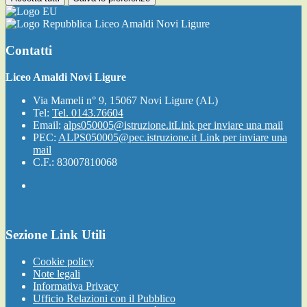
Liceo Amaldi Novi Ligure
Contatti
Liceo Amaldi Novi Ligure
Via Mameli n° 9, 15067 Novi Ligure (AL)
Tel:
Tel. 0143.76604
Email:
alps050005@istruzione.it
Link per inviare una mail
PEC:
ALPS050005@pec.istruzione.it
Link per inviare una
mail
C.F.: 83007810068
Sezione Link Utili
Cookie policy
Note legali
Informativa Privacy
Ufficio Relazioni con il Pubblico