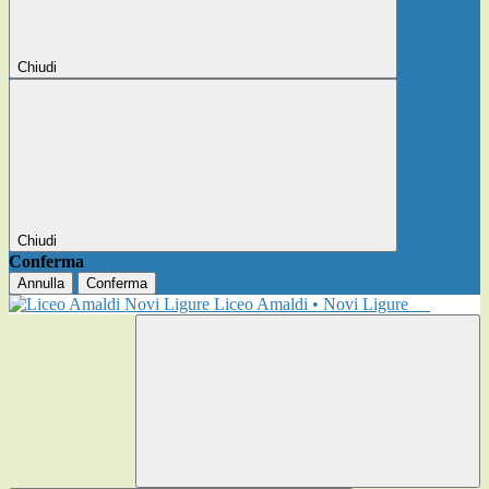
Chiudi
Chiudi
Conferma
Annulla
Conferma
Liceo Amaldi • Novi Ligure