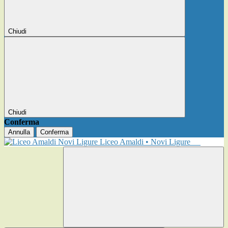
Chiudi
Chiudi
Conferma
Annulla
Conferma
Liceo Amaldi • Novi Ligure