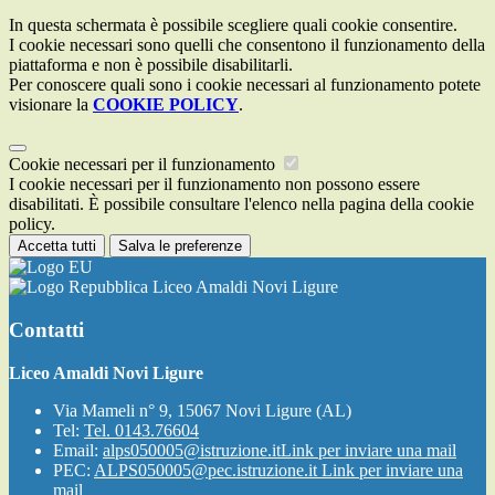
In questa schermata è possibile scegliere quali cookie consentire.
I cookie necessari sono quelli che consentono il funzionamento della
piattaforma e non è possibile disabilitarli.
Per conoscere quali sono i cookie necessari al funzionamento potete
visionare la
COOKIE POLICY
.
Cookie necessari per il funzionamento
I cookie necessari per il funzionamento non possono essere
disabilitati. È possibile consultare l'elenco nella pagina della cookie
policy.
Accetta tutti
Salva le preferenze
Liceo Amaldi Novi Ligure
Contatti
Liceo Amaldi Novi Ligure
Via Mameli n° 9, 15067 Novi Ligure (AL)
Tel:
Tel. 0143.76604
Email:
alps050005@istruzione.it
Link per inviare una mail
PEC:
ALPS050005@pec.istruzione.it
Link per inviare una
mail