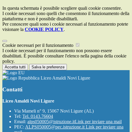
In questa schermata è possibile scegliere quali cookie consentire.
I cookie necessari sono quelli che consentono il funzionamento della
piattaforma e non è possibile disabilitarli.
Per conoscere quali sono i cookie necessari al funzionamento potete
visionare la
COOKIE POLICY
.
Cookie necessari per il funzionamento
I cookie necessari per il funzionamento non possono essere
disabilitati. È possibile consultare l'elenco nella pagina della cookie
policy.
Accetta tutti
Salva le preferenze
Liceo Amaldi Novi Ligure
Contatti
Liceo Amaldi Novi Ligure
Via Mameli n° 9, 15067 Novi Ligure (AL)
Tel:
Tel. 0143.76604
Email:
alps050005@istruzione.it
Link per inviare una mail
PEC:
ALPS050005@pec.istruzione.it
Link per inviare una