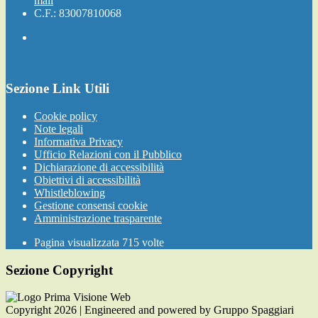
mail
C.F.: 83007810068
Sezione Link Utili
Cookie policy
Note legali
Informativa Privacy
Ufficio Relazioni con il Pubblico
Dichiarazione di accessibilità
Obiettivi di accessibilità
Whistleblowing
Gestione consensi cookie
Amministrazione trasparente
Pagina visualizzata
715
volte
Sezione Copyright
Copyright 2026 | Engineered and powered by Gruppo Spaggiari