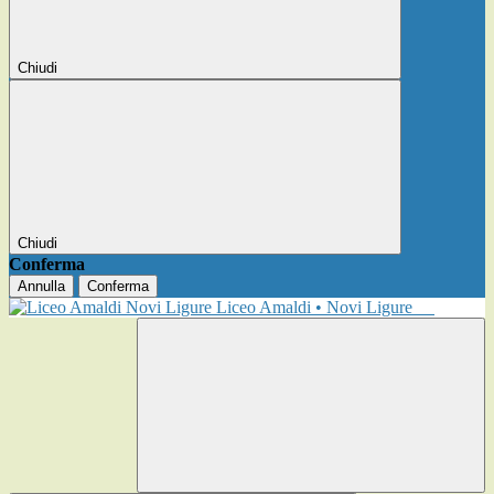
Chiudi
Chiudi
Conferma
Annulla
Conferma
Liceo Amaldi • Novi Ligure