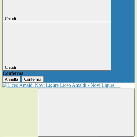
Chiudi
Chiudi
Conferma
Annulla
Conferma
Liceo Amaldi • Novi Ligure