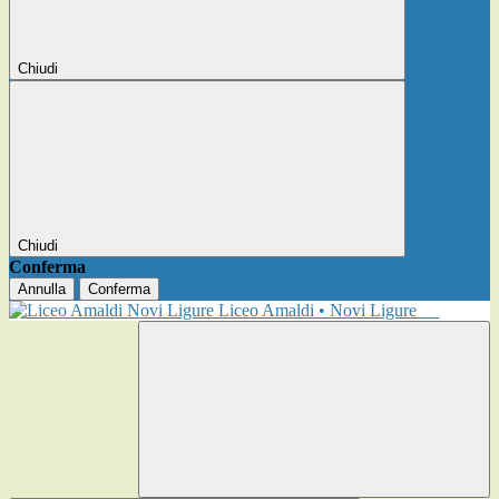
Chiudi
Chiudi
Conferma
Annulla
Conferma
Liceo Amaldi • Novi Ligure