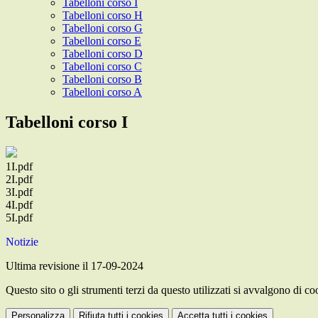
Tabelloni corso I
Tabelloni corso H
Tabelloni corso G
Tabelloni corso E
Tabelloni corso D
Tabelloni corso C
Tabelloni corso B
Tabelloni corso A
Tabelloni corso I
1I.pdf
2I.pdf
3I.pdf
4I.pdf
5I.pdf
Notizie
Ultima revisione il 17-09-2024
Questo sito o gli strumenti terzi da questo utilizzati si avvalgono di coo
Personalizza
Rifiuta tutti
i cookies
Accetta tutti
i cookies