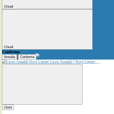
Chiudi
Chiudi
Conferma
Annulla
Conferma
Liceo Amaldi • Novi Ligure
close