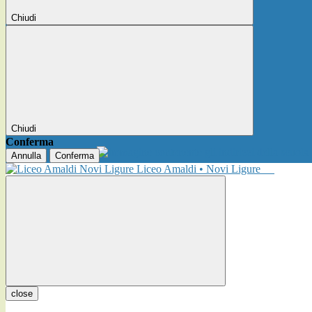
Chiudi
Chiudi
Conferma
Annulla
Conferma
Liceo Amaldi • Novi Ligure
close