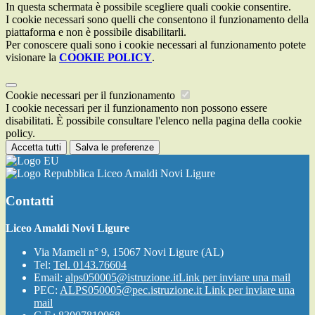
In questa schermata è possibile scegliere quali cookie consentire.
I cookie necessari sono quelli che consentono il funzionamento della
piattaforma e non è possibile disabilitarli.
Per conoscere quali sono i cookie necessari al funzionamento potete
visionare la
COOKIE POLICY
.
Cookie necessari per il funzionamento
I cookie necessari per il funzionamento non possono essere
disabilitati. È possibile consultare l'elenco nella pagina della cookie
policy.
Accetta tutti
Salva le preferenze
Liceo Amaldi Novi Ligure
Contatti
Liceo Amaldi Novi Ligure
Via Mameli n° 9, 15067 Novi Ligure (AL)
Tel:
Tel. 0143.76604
Email:
alps050005@istruzione.it
Link per inviare una mail
PEC:
ALPS050005@pec.istruzione.it
Link per inviare una
mail