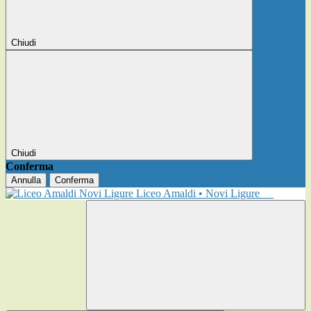
Chiudi
Chiudi
Conferma
Annulla
Conferma
Liceo Amaldi • Novi Ligure