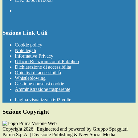
C.F.: 83007810068
Sezione Link Utili
Cookie policy
Note legali
Informativa Privacy
Ufficio Relazioni con il Pubblico
Dichiarazione di accessibilità
Obiettivi di accessibilità
Whistleblowing
Gestione consensi cookie
Amministrazione trasparente
Pagina visualizzata
692
volte
Sezione Copyright
Copyright 2026 | Engineered and powered by Gruppo Spaggiari
Parma S.p.A. | Divisione Publishing & New Social Media