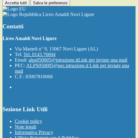
Accetta tutti
Salva le preferenze
Liceo Amaldi Novi Ligure
Contatti
Liceo Amaldi Novi Ligure
Via Mameli n° 9, 15067 Novi Ligure (AL)
Tel:
Tel. 0143.76604
Email:
alps050005@istruzione.it
Link per inviare una mail
PEC:
ALPS050005@pec.istruzione.it
Link per inviare una
mail
C.F.: 83007810068
Sezione Link Utili
Cookie policy
Note legali
Informativa Privacy
Ufficio Relazioni con il Pubblico