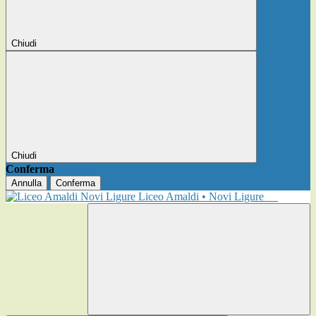
Chiudi
Chiudi
Conferma
Annulla
Conferma
Liceo Amaldi • Novi Ligure