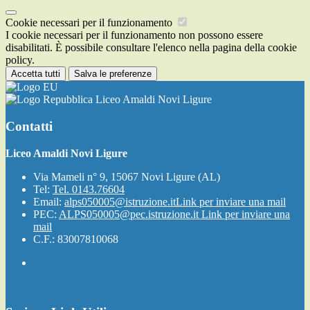
Cookie necessari per il funzionamento
I cookie necessari per il funzionamento non possono essere
disabilitati. È possibile consultare l'elenco nella pagina della cookie
policy.
Accetta tutti
Salva le preferenze
Liceo Amaldi Novi Ligure
Contatti
Liceo Amaldi Novi Ligure
Via Mameli n° 9, 15067 Novi Ligure (AL)
Tel:
Tel. 0143.76604
Email:
alps050005@istruzione.it
Link per inviare una mail
PEC:
ALPS050005@pec.istruzione.it
Link per inviare una
mail
C.F.: 83007810068