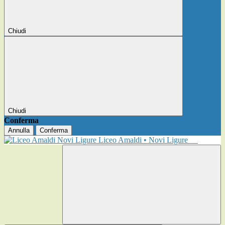
Chiudi
Chiudi
Conferma
Annulla
Conferma
Liceo Amaldi • Novi Ligure