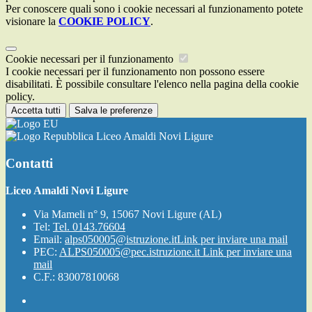
Per conoscere quali sono i cookie necessari al funzionamento potete
visionare la
COOKIE POLICY
.
Cookie necessari per il funzionamento
I cookie necessari per il funzionamento non possono essere
disabilitati. È possibile consultare l'elenco nella pagina della cookie
policy.
Accetta tutti
Salva le preferenze
Liceo Amaldi Novi Ligure
Contatti
Liceo Amaldi Novi Ligure
Via Mameli n° 9, 15067 Novi Ligure (AL)
Tel:
Tel. 0143.76604
Email:
alps050005@istruzione.it
Link per inviare una mail
PEC:
ALPS050005@pec.istruzione.it
Link per inviare una
mail
C.F.: 83007810068