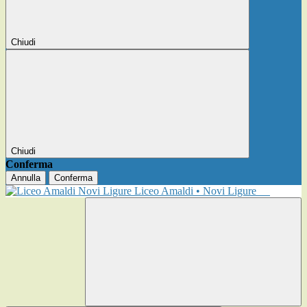
Chiudi
Chiudi
Conferma
Annulla
Conferma
Liceo Amaldi • Novi Ligure