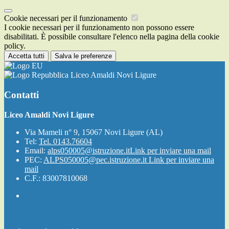
Cookie necessari per il funzionamento
I cookie necessari per il funzionamento non possono essere
disabilitati. È possibile consultare l'elenco nella pagina della cookie
policy.
Accetta tutti
Salva le preferenze
Liceo Amaldi Novi Ligure
Contatti
Liceo Amaldi Novi Ligure
Via Mameli n° 9, 15067 Novi Ligure (AL)
Tel:
Tel. 0143.76604
Email:
alps050005@istruzione.it
Link per inviare una mail
PEC:
ALPS050005@pec.istruzione.it
Link per inviare una
mail
C.F.: 83007810068