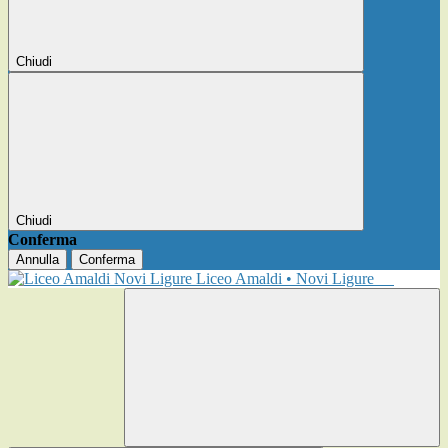
Chiudi
Chiudi
Conferma
Annulla
Conferma
Liceo Amaldi • Novi Ligure