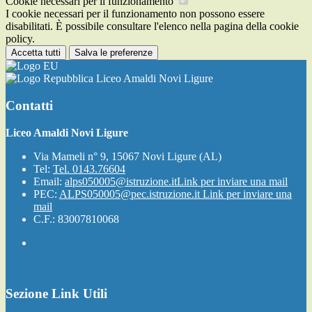
Cookie necessari per il funzionamento
I cookie necessari per il funzionamento non possono essere
disabilitati. È possibile consultare l'elenco nella pagina della cookie
policy.
Accetta tutti
Salva le preferenze
Liceo Amaldi Novi Ligure
Contatti
Liceo Amaldi Novi Ligure
Via Mameli n° 9, 15067 Novi Ligure (AL)
Tel:
Tel. 0143.76604
Email:
alps050005@istruzione.it
Link per inviare una mail
PEC:
ALPS050005@pec.istruzione.it
Link per inviare una
mail
C.F.: 83007810068
Sezione Link Utili