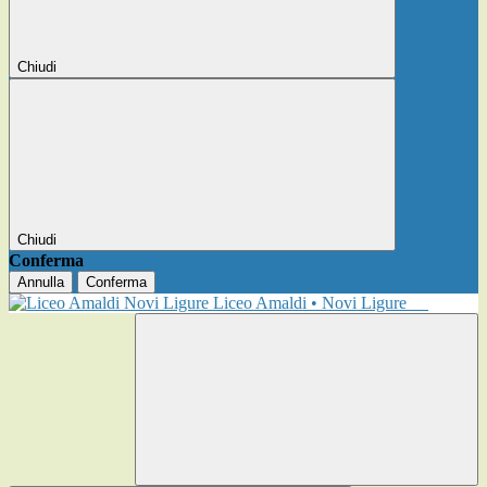
Chiudi
Chiudi
Conferma
Annulla
Conferma
Liceo Amaldi • Novi Ligure