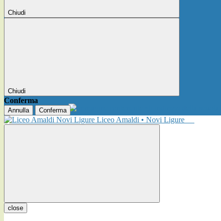
Chiudi
Chiudi
Conferma
Annulla
Conferma
Liceo Amaldi • Novi Ligure
close