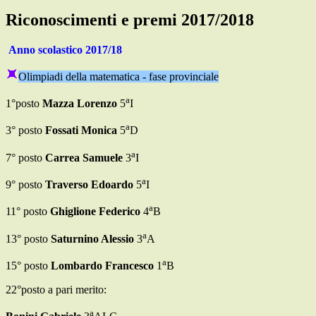
Riconoscimenti e premi 2017/2018
Anno scolastico 2017/18
Olimpiadi della matematica - fase provinciale
a
1°posto
Mazza Lorenzo
5
I
a
3° posto
Fossati Monica
5
D
a
7° posto
Carrea Samuele
3
I
a
9° posto
Traverso Edoardo
5
I
a
11° posto
Ghiglione Federico
4
B
a
13° posto
Saturnino Alessio
3
A
a
15° posto
Lombardo Francesco
1
B
22°posto a pari merito:
a