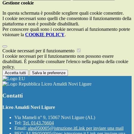
Gestione cookie
In questa schermata è possibile scegliere quali cookie consentire.
I cookie necessari sono quelli che consentono il funzionamento della
piattaforma e non è possibile disabilitarli.
Per conoscere quali sono i cookie necessari al funzionamento potete
visionare la
COOKIE POLICY
.
Cookie necessari per il funzionamento
I cookie necessari per il funzionamento non possono essere
disabilitati. È possibile consultare l'elenco nella pagina della cookie
policy.
Accetta tutti
Salva le preferenze
Liceo Amaldi Novi Ligure
Contatti
Liceo Amaldi Novi Ligure
Via Mameli n° 9, 15067 Novi Ligure (AL)
Tel:
Tel. 0143.76604
Email:
alps050005@istruzione.it
Link per inviare una mail
PEC:
ALPS050005@pec.istruzione.it
Link per inviare una