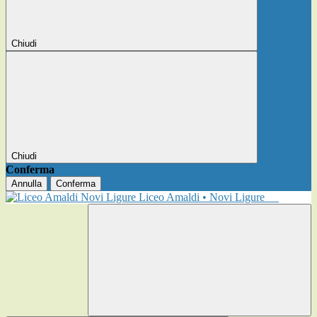
Chiudi
Chiudi
Conferma
Annulla
Conferma
Liceo Amaldi • Novi Ligure