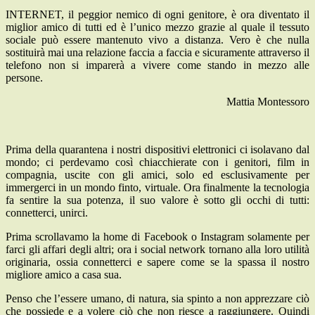
INTERNET, il peggior nemico di ogni genitore, è ora diventato il
miglior amico di tutti ed è l’unico mezzo grazie al quale il tessuto
sociale può essere mantenuto vivo a distanza. Vero è che nulla
sostituirà mai una relazione faccia a faccia e sicuramente attraverso il
telefono non si imparerà a vivere come stando in mezzo alle
persone.
Mattia Montessoro
Prima della quarantena i nostri dispositivi elettronici ci isolavano dal
mondo; ci perdevamo così chiacchierate con i genitori, film in
compagnia, uscite con gli amici, solo ed esclusivamente per
immergerci in un mondo finto, virtuale. Ora finalmente la tecnologia
fa sentire la sua potenza, il suo valore è sotto gli occhi di tutti:
connetterci, unirci.
Prima scrollavamo la home di Facebook o Instagram solamente per
farci gli affari degli altri; ora i social network tornano alla loro utilità
originaria, ossia connetterci e sapere come se la spassa il nostro
migliore amico a casa sua.
Penso che l’essere umano, di natura, sia spinto a non apprezzare ciò
che possiede e a volere ciò che non riesce a raggiungere. Quindi