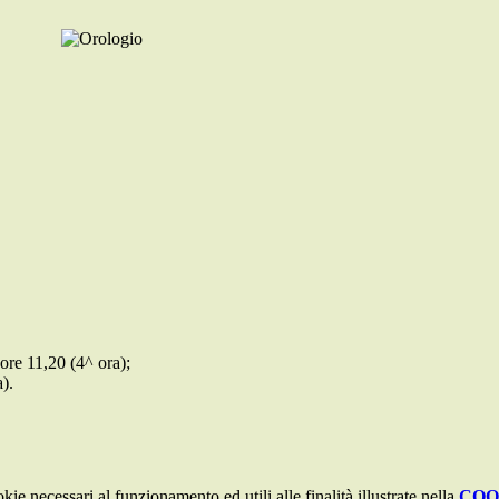
 ore 11,20 (4^ ora)
;
a)
.
kie necessari al funzionamento ed utili alle finalità illustrate nella
COO