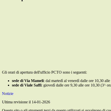
Gli orari di apertura dell'ufficio PCTO sono i seguenti:
sede di Via Mameli
: dal martedì al venerdì
dalle ore 10,30 alle
sede di Viale Saffi
:
giovedì dalle ore 9,30 alle ore 10,30 (3^ or
Notizie
Ultima revisione il 14-01-2026
Questo sito o gli strumenti terzi da questo utilizzati si avvalgono di coo