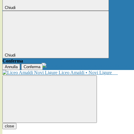
Chiudi
Chiudi
Conferma
Annulla
Conferma
Liceo Amaldi • Novi Ligure
close