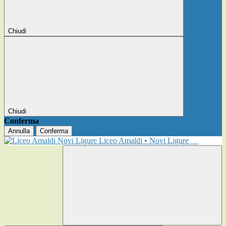
Chiudi
Chiudi
Conferma
Annulla
Conferma
Liceo Amaldi • Novi Ligure