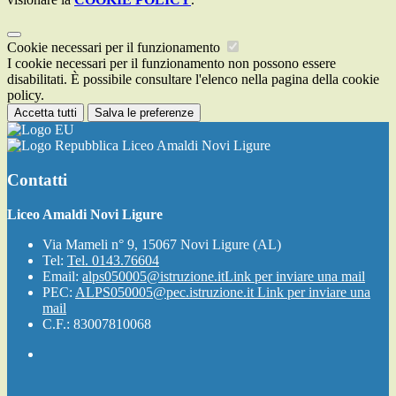
Cookie necessari per il funzionamento
I cookie necessari per il funzionamento non possono essere
disabilitati. È possibile consultare l'elenco nella pagina della cookie
policy.
Accetta tutti
Salva le preferenze
Liceo Amaldi Novi Ligure
Contatti
Liceo Amaldi Novi Ligure
Via Mameli n° 9, 15067 Novi Ligure (AL)
Tel:
Tel. 0143.76604
Email:
alps050005@istruzione.it
Link per inviare una mail
PEC:
ALPS050005@pec.istruzione.it
Link per inviare una
mail
C.F.: 83007810068