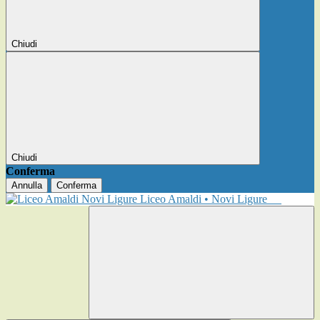
Chiudi
Chiudi
Conferma
Annulla
Conferma
Liceo Amaldi • Novi Ligure