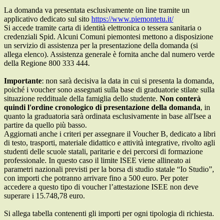
La domanda va presentata esclusivamente on line tramite un
applicativo dedicato sul sito
https://www.piemontetu.it/
Si accede tramite carta di identità elettronica o tessera sanitaria o
credenziali Spid. Alcuni Comuni piemontesi mettono a disposizione
un servizio di assistenza per la presentazione della domanda (si
allega elenco)
. Assistenza generale è fornita anche dal numero verde
della Regione 800 333 444.
Importante
: non sarà decisiva la data in cui si presenta la domanda,
poiché i voucher sono assegnati sulla base di graduatorie stilate sulla
situazione reddituale della famiglia dello studente.
Non conterà
quindi l'ordine cronologico di presentazione della domanda
, in
quanto la graduatoria sarà ordinata esclusivamente in base all'Isee a
partire da quello più basso.
Aggiornati anche i criteri per assegnare il Voucher B, dedicato a libri
di testo, trasporti, materiale didattico e attività integrative, rivolto agli
studenti delle scuole statali, paritarie e dei percorsi di formazione
professionale. In questo caso il limite ISEE viene allineato ai
parametri nazionali previsti per la borsa di studio statale “Io Studio”,
con importi che potranno arrivare fino a 500 euro. Per poter
accedere a questo tipo di voucher l’attestazione ISEE non deve
superare i 15.748,78 euro.
Si allega tabella contenenti gli importi per ogni tipologia di richiesta.