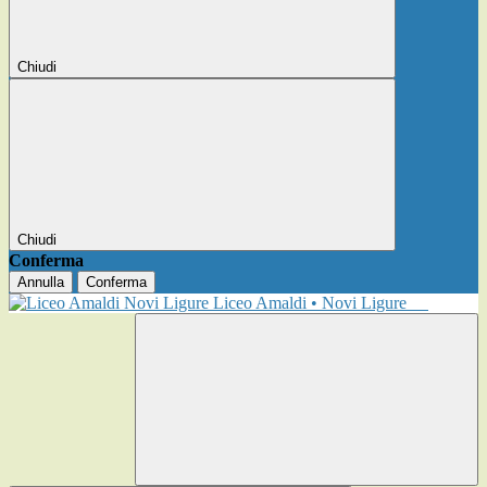
Chiudi
Chiudi
Conferma
Annulla
Conferma
Liceo Amaldi • Novi Ligure