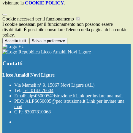
visionare la
COOKIE POLICY
.
Cookie necessari per il funzionamento
I cookie necessari per il funzionamento non possono essere
disabilitati. È possibile consultare l'elenco nella pagina della cookie
policy.
Accetta tutti
Salva le preferenze
Liceo Amaldi Novi Ligure
Contatti
Liceo Amaldi Novi Ligure
Via Mameli n° 9, 15067 Novi Ligure (AL)
Tel:
Tel. 0143.76604
Email:
alps050005@istruzione.it
Link per inviare una mail
PEC:
ALPS050005@pec.istruzione.it
Link per inviare una
mail
C.F.: 83007810068