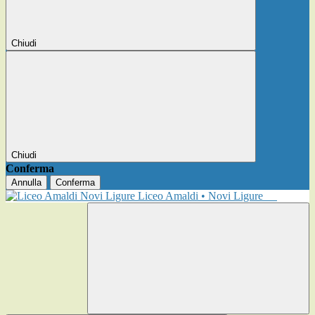
Chiudi
Chiudi
Conferma
Annulla
Conferma
Liceo Amaldi • Novi Ligure