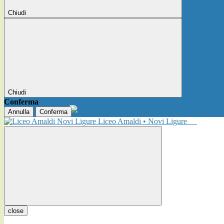
Chiudi
Chiudi
Conferma
Annulla
Conferma
Liceo Amaldi • Novi Ligure
close