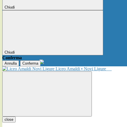
Chiudi
Chiudi
Conferma
Annulla
Conferma
Liceo Amaldi • Novi Ligure
close