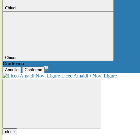
Chiudi
Chiudi
Conferma
Annulla
Conferma
Liceo Amaldi • Novi Ligure
close