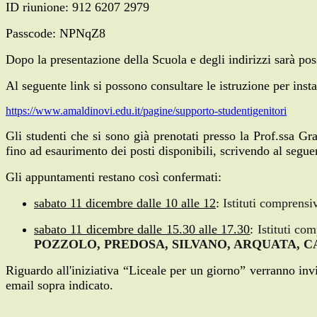
ID riunione: 912 6207 2979
Passcode: NPNqZ8
Dopo la presentazione della Scuola e degli indirizzi sarà poss
Al seguente link si possono consultare le istruzione per insta
https://www.amaldinovi.edu.it/pagine/supporto-studentigenitori
Gli studenti che si sono già prenotati presso la Prof.ssa G
fino ad esaurimento dei posti disponibili, scrivendo al segue
Gli appuntamenti restano così confermati:
sabato 11 dicembre dalle 10 alle 12
:
Istituti comprensi
sabato 11 dicembre dalle 15.30 alle 17.30
:
Istituti co
POZZOLO, PREDOSA, SILVANO, ARQUATA, C
Riguardo all'iniziativa “Liceale per un giorno” verranno inv
email sopra indicato.