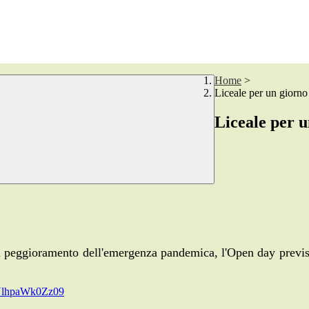
Home
>
Liceale per un giorno
Liceale per u
el peggioramento dell'emergenza pandemica, l'Open day previst
NlhpaWk0Zz09