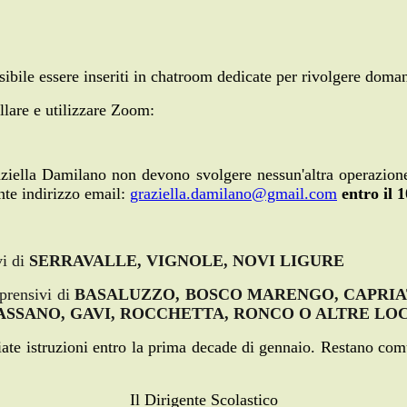
ibile essere inseriti in chatroom dedicate per rivolgere domand
llare e utilizzare Zoom:
raziella Damilano non devono svolgere nessun'altra operazion
nte indirizzo email:
graziella.damilano@gmail.com
entro il 
vi di
SERRAVALLE, VIGNOLE, NOVI LIGURE
mprensivi di
BASALUZZO, BOSCO MARENGO, CAPRIA
ASSANO, GAVI, ROCCHETTA, RONCO O ALTRE LO
iate istruzioni entro la prima decade di gennaio. Restano comu
Il
Dirigente
Scolastico