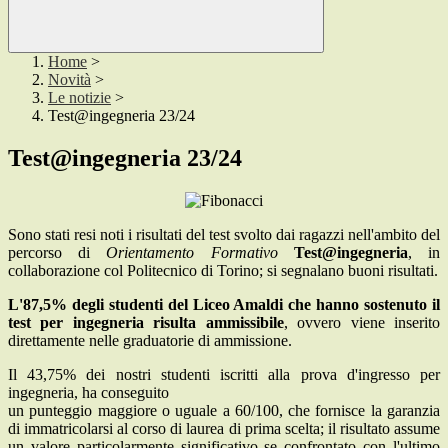
Home
>
Novità
>
Le notizie
>
Test@ingegneria 23/24
Test@ingegneria 23/24
Sono stati resi noti i risultati del test svolto dai ragazzi nell'ambito del
percorso di
Orientamento Formativo
Test@ingegneria
, in
collaborazione col Politecnico di Torino; si segnalano buoni risultati.
L'87,5% degli studenti del Liceo Amaldi che hanno sostenuto il
test per ingegneria risulta ammissibile
, ovvero viene inserito
direttamente nelle graduatorie di ammissione.
Il 43,75% dei nostri studenti iscritti alla prova d'ingresso per
ingegneria, ha conseguito
un punteggio maggiore o uguale a 60/100, che fornisce la garanzia
di immatricolarsi al corso di laurea di prima scelta; il risultato assume
un valore particolarmente significativo se confrontato con l'ultimo