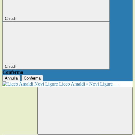
Chiudi
Chiudi
Conferma
Annulla
Conferma
Liceo Amaldi • Novi Ligure