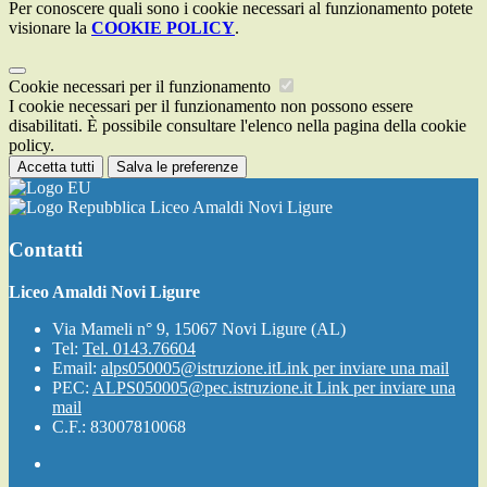
Per conoscere quali sono i cookie necessari al funzionamento potete
visionare la
COOKIE POLICY
.
Cookie necessari per il funzionamento
I cookie necessari per il funzionamento non possono essere
disabilitati. È possibile consultare l'elenco nella pagina della cookie
policy.
Accetta tutti
Salva le preferenze
Liceo Amaldi Novi Ligure
Contatti
Liceo Amaldi Novi Ligure
Via Mameli n° 9, 15067 Novi Ligure (AL)
Tel:
Tel. 0143.76604
Email:
alps050005@istruzione.it
Link per inviare una mail
PEC:
ALPS050005@pec.istruzione.it
Link per inviare una
mail
C.F.: 83007810068